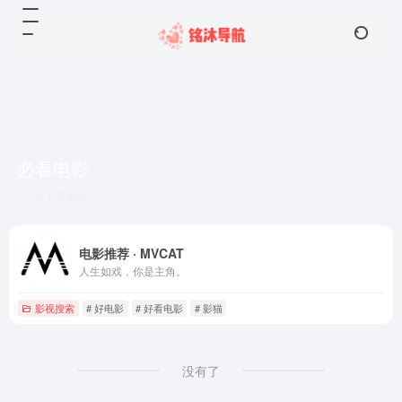
必看电影
共 1 篇网站
电影推荐 · MVCAT
人生如戏，你是主角。
影视搜索
# 好电影
# 好看电影
# 影猫
没有了