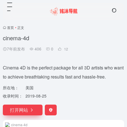
首页
•
正文
cinema-4d
7年前发布
406
0
12
Cinema 4D is the perfect package for all 3D artists who want
to achieve breathtaking results fast and hassle-free.
所在地：
美国
收录时间：
2019-08-25
打开网站
cinema-4d