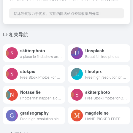
铭沐导航致力于优质、实用的网络站点资源收集与分享！
相关导航
skitterphoto
Unsplash
a place to find, show and share public domain photos
Beautiful, free photos.
stokpic
lifeofpix
Free Stock Photos For Commercial Use
Free high resolution photography
Notaselfie
skitterphoto
Photos that happen along the way. You can use the images anyway you like. Have fun!
Free Stock Photos for Creative Professionals
gratisography
magdeleine
Free high-resolution pictures you can use on your personal and commercial projects, free of copyright restrictions.
HAND-PICKED FREE PHOTOS FOR YOUR INSPIRATION