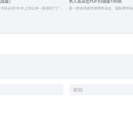
实战篇）
男人装杂志PDF扫描版100期
《摄影笔记》一书自从2015 年上市以来一直得到了广大读者的热情支持