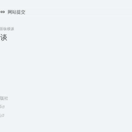
网站提交
摄影纵横谈
横谈
版社
影
集