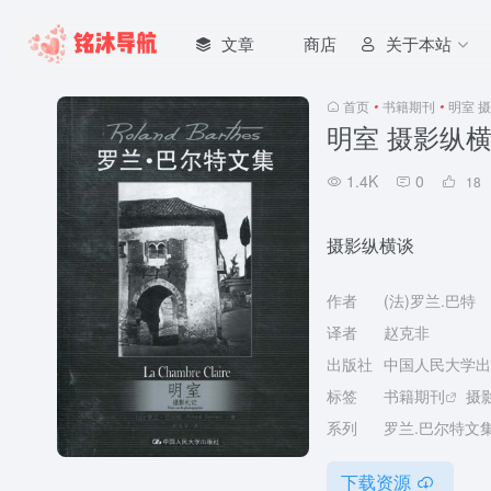
文章
商店
关于本站
首页
•
书籍期刊
•
明室 
明室 摄影纵
1.4K
0
18
摄影纵横谈
作者
(法)罗兰.巴特
译者
赵克非
出版社
中国人民大学出
标签
书籍期刊
摄
系列
罗兰.巴尔特文
下载资源