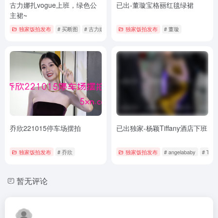
古力娜扎vogue上班，绿色公
已出-董璇宝格丽红毯绿裙
主裙~
独家饭拍发布
# 买断图
# 古力娜扎
独家饭拍发布
# 董璇
乔欣221015停车场摆拍
已出独家-杨颖Tiffany酒店下班
独家饭拍发布
# 乔欣
独家饭拍发布
# angelababy
# Tiffa
暂无评论