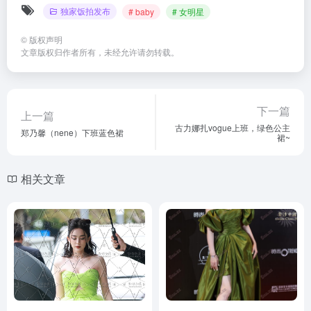
独家饭拍发布
# baby
# 女明星
©
版权声明
文章版权归作者所有，未经允许请勿转载。
下一篇
上一篇
古力娜扎vogue上班，绿色公主
郑乃馨（nene）下班蓝色裙
裙~
相关文章